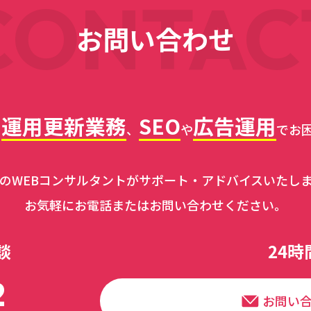
CONTAC
お問い合わせ
運用更新業務
SEO
広告運用
･
、
や
でお
のWEBコンサルタントがサポート・アドバイスいたし
お気軽にお電話またはお問い合わせください。
談
24
2
お問い合